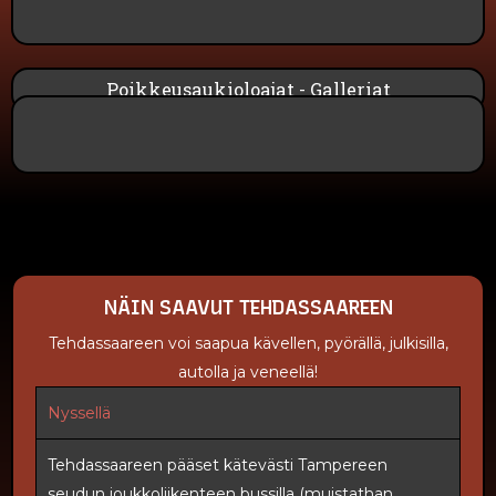
Poikkeusaukioloajat - Galleriat
NÄIN SAAVUT TEHDASSAAREEN
Tehdassaareen voi saapua kävellen, pyörällä, julkisilla,
autolla ja veneellä!
Nyssellä
Tehdassaareen pääset kätevästi Tampereen
seudun joukkoliikenteen bussilla (muistathan