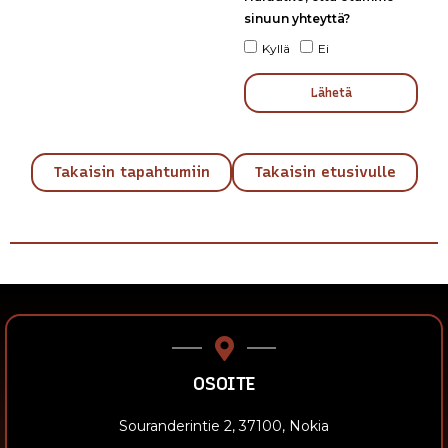
sinuun yhteyttä?
Kyllä
Ei
Lähetä
Takaisin tapahtumiin
Takaisin etusivulle
OSOITE
Souranderintie 2, 37100, Nokia