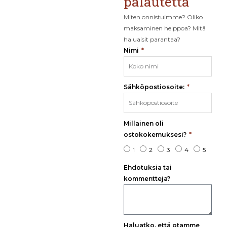
palautetta
Miten onnistuimme? Oliko
maksaminen helppoa? Mitä
haluaisit parantaa?
Nimi
Sähköpostiosoite:
Millainen oli
ostokokemuksesi?
1
2
3
4
5
Ehdotuksia tai
kommentteja?
Haluatko, että otamme