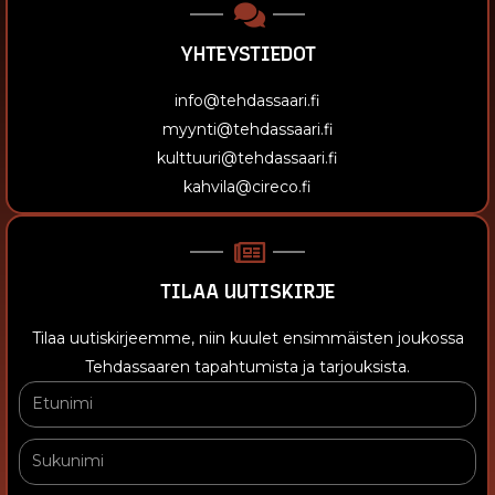
YHTEYSTIEDOT
info@tehdassaari.fi
myynti@tehdassaari.fi
kulttuuri@tehdassaari.fi
kahvila@cireco.fi
TILAA UUTISKIRJE
Tilaa uutiskirjeemme, niin kuulet ensimmäisten joukossa
Tehdassaaren tapahtumista ja tarjouksista.