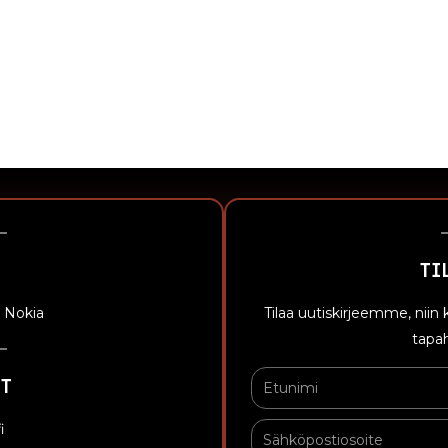
TI
, Nokia
Tilaa uutiskirjeemme, nii
tapah
T
i