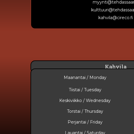
myynti@tehdassaari
kulttuuri@tehdassaar
kahvila@cireco.fi
Kahvila
Maanantai / Monday
Tiistai / Tuesday
Keskiviikko / Wednesday
Torstai / Thursday
Perjantai / Friday
Lauantai / Saturday