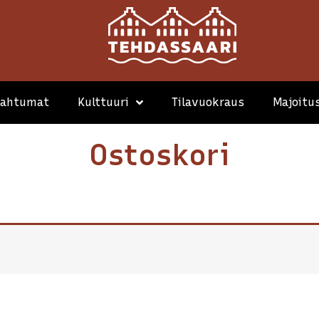
pahtumat
Kulttuuri
Tilavuokraus
Majoitu
Ostoskori