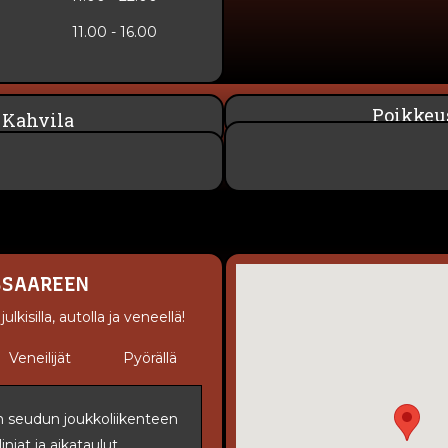
11.00 - 16.00
Poikkeus
 Kahvila
SSAAREEN
kisilla, autolla ja veneellä!
Veneilijät
Pyörällä
 seudun joukkoliikenteen
injat ja aikataulut