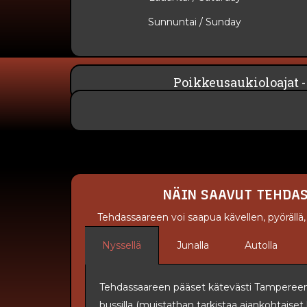
Sunnuntai​ / Sunday
Poikkeusaukioloajat -
NÄIN SAAVUT TEHDA
Tehdassaareen voi saapua kävellen, pyörällä, jul
Nyssellä
Junalla
Autolla
Tehdassaareen pääset kätevästi Tampereen
bussilla (muistathan tarkistaa ajankohtaiset l