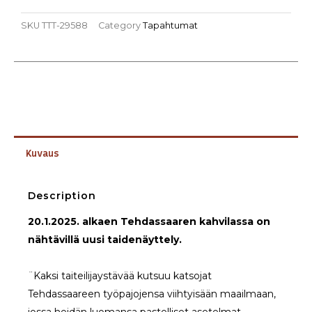
SKU
TTT-29588
Category
Tapahtumat
Kuvaus
Description
20.1.2025. alkaen Tehdassaaren kahvilassa on
nähtävillä uusi taidenäyttely.
¨Kaksi taiteilijaystävää kutsuu katsojat
Tehdassaareen työpajojensa viihtyisään maailmaan,