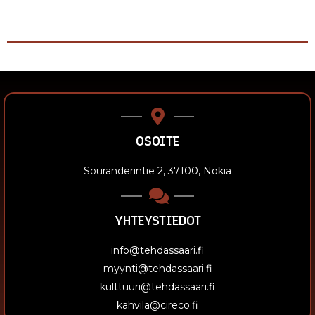
OSOITE
Souranderintie 2, 37100, Nokia
YHTEYSTIEDOT
info@tehdassaari.fi
myynti@tehdassaari.fi
kulttuuri@tehdassaari.fi
kahvila@cireco.fi