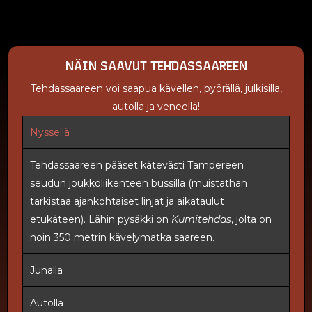
NÄIN SAAVUT TEHDASSAAREEN
Tehdassaareen voi saapua kävellen, pyörällä, julkisilla,
autolla ja veneellä!
Nyssellä
Tehdassaareen pääset kätevästi Tampereen
seudun joukkoliikenteen bussilla (muistathan
tarkistaa ajankohtaiset linjat ja aikataulut
etukäteen). Lähin pysäkki on
Kumitehdas
, jolta on
noin 350 metrin kävelymatka saareen.
Junalla
Autolla