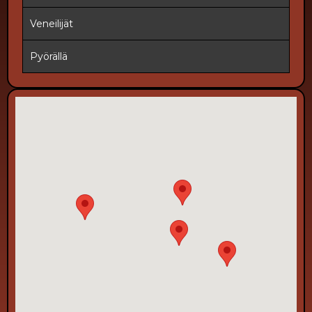
Veneilijät
Pyörällä