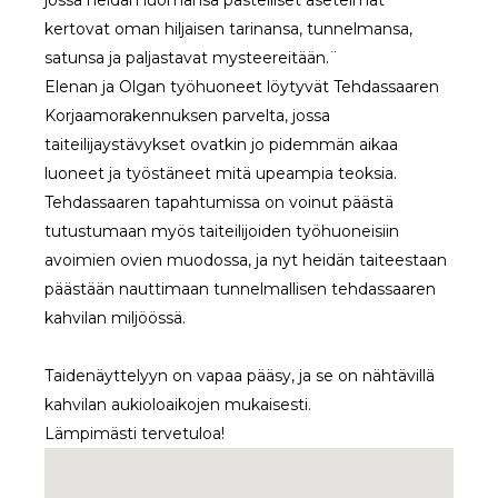
jossa heidän luomansa pastelliset asetelmat
kertovat oman hiljaisen tarinansa, tunnelmansa,
satunsa ja paljastavat mysteereitään.¨
Elenan ja Olgan työhuoneet löytyvät Tehdassaaren
Korjaamorakennuksen parvelta, jossa
taiteilijaystävykset ovatkin jo pidemmän aikaa
luoneet ja työstäneet mitä upeampia teoksia.
Tehdassaaren tapahtumissa on voinut päästä
tutustumaan myös taiteilijoiden työhuoneisiin
avoimien ovien muodossa, ja nyt heidän taiteestaan
päästään nauttimaan tunnelmallisen tehdassaaren
kahvilan miljöössä.
Taidenäyttelyyn on vapaa pääsy, ja se on nähtävillä
kahvilan aukioloaikojen mukaisesti.
Lämpimästi tervetuloa!