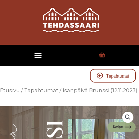
Tapahtumat
Etusivu
/
Tapahtumat
/ Isänpäivä Brunssi (12.11.2023)