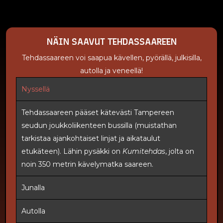
NÄIN SAAVUT TEHDASSAAREEN
Tehdassaareen voi saapua kävellen, pyörällä, julkisilla,
autolla ja veneellä!
Nyssellä
Tehdassaareen pääset kätevästi Tampereen
seudun joukkoliikenteen bussilla (muistathan
tarkistaa ajankohtaiset linjat ja aikataulut
etukäteen). Lähin pysäkki on
Kumitehdas
, jolta on
noin 350 metrin kävelymatka saareen.
Junalla
Autolla