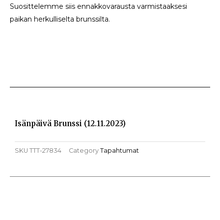
Suosittelemme siis ennakkovarausta varmistaaksesi
paikan herkulliselta brunssilta.
Isänpäivä Brunssi (12.11.2023)
SKU
TTT-27834
Category
Tapahtumat