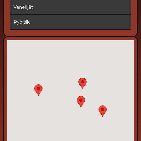
Veneilijät
Pyörällä