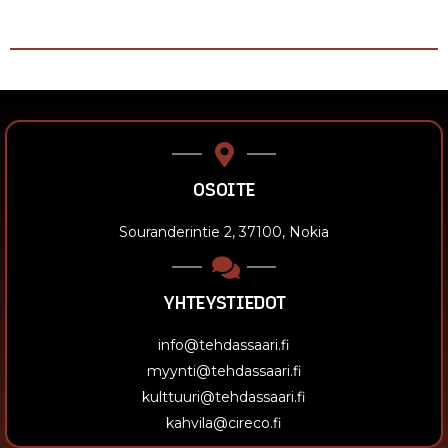
OSOITE
Souranderintie 2, 37100, Nokia
YHTEYSTIEDOT
info@tehdassaari.fi
myynti@tehdassaari.fi
kulttuuri@tehdassaari.fi
kahvila@cireco.fi