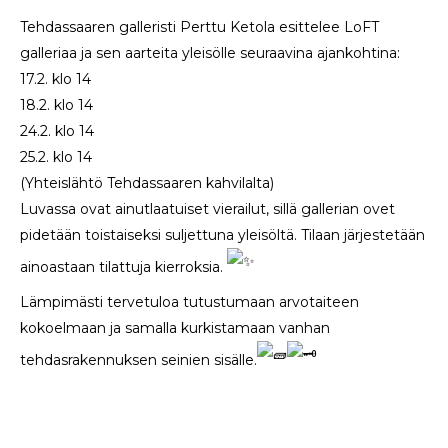
Tehdassaaren galleristi Perttu Ketola esittelee LoFT
galleriaa ja sen aarteita yleisölle seuraavina ajankohtina:
17.2. klo 14
18.2. klo 14
24.2. klo 14
25.2. klo 14
(Yhteislähtö Tehdassaaren kahvilalta)
Luvassa ovat ainutlaatuiset vierailut, sillä gallerian ovet
pidetään toistaiseksi suljettuna yleisöltä. Tilaan järjestetään
ainoastaan tilattuja kierroksia.
Lämpimästi tervetuloa tutustumaan arvotaiteen
kokoelmaan ja samalla kurkistamaan vanhan
tehdasrakennuksen seinien sisälle.