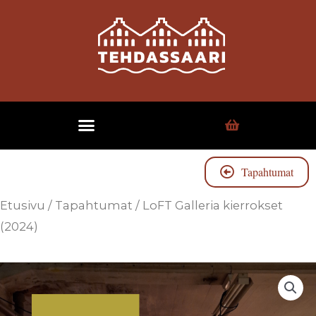
Tapahtumat
Etusivu
/
Tapahtumat
/ LoFT Galleria kierrokset
(2024)