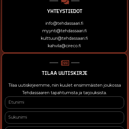
YHTEYSTIEDOT
info@tehdassaari.fi
myynti@tehdassaari.fi
kulttuuri@tehdassaari.fi
kahvila@cireco.fi
TILAA UUTISKIRJE
Tilaa uutiskirjeemme, niin kuulet ensimmäisten joukossa
Tehdassaaren tapahtumista ja tarjouksista.