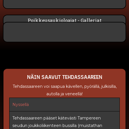
Poikkeusaukioloajat - Galleriat
NÄIN SAAVUT TEHDASSAAREEN
Tehdassaareen voi saapua kävellen, pyörällä, julkisilla,
autolla ja veneellä!
Nyssellä
Tehdassaareen pääset kätevästi Tampereen
seudun joukkoliikenteen bussilla (muistathan