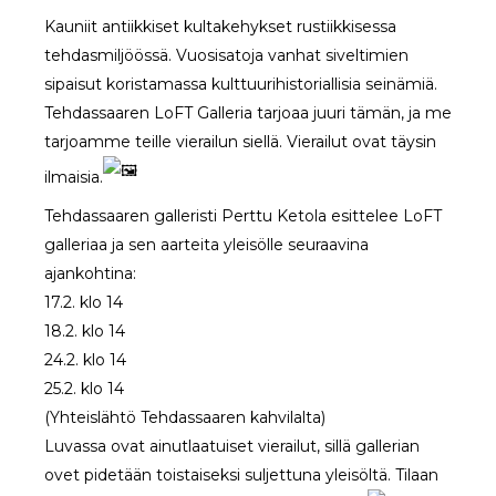
Kauniit antiikkiset kultakehykset rustiikkisessa
tehdasmiljöössä. Vuosisatoja vanhat siveltimien
sipaisut koristamassa kulttuurihistoriallisia seinämiä.
Tehdassaaren LoFT Galleria tarjoaa juuri tämän, ja me
tarjoamme teille vierailun siellä. Vierailut ovat täysin
ilmaisia.
Tehdassaaren galleristi Perttu Ketola esittelee LoFT
galleriaa ja sen aarteita yleisölle seuraavina
ajankohtina:
17.2. klo 14
18.2. klo 14
24.2. klo 14
25.2. klo 14
(Yhteislähtö Tehdassaaren kahvilalta)
Luvassa ovat ainutlaatuiset vierailut, sillä gallerian
ovet pidetään toistaiseksi suljettuna yleisöltä. Tilaan