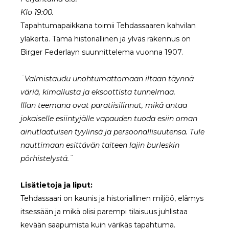
Klo 19:00.
Tapahtumapaikkana toimii Tehdassaaren kahvilan
yläkerta. Tämä historiallinen ja ylväs rakennus on
Birger Federlayn suunnittelema vuonna 1907.
¨Valmistaudu unohtumattomaan iltaan täynnä
väriä, kimallusta ja eksoottista tunnelmaa.
Illan teemana ovat paratiisilinnut, mikä antaa
jokaiselle esiintyjälle vapauden tuoda esiin oman
ainutlaatuisen tyylinsä ja persoonallisuutensa. Tule
nauttimaan esittävän taiteen lajin burleskin
pörhistelystä.¨
Lisätietoja ja liput:
Tehdassaari on kaunis ja historiallinen miljöö, elämys
itsessään ja mikä olisi parempi tilaisuus juhlistaa
kevään saapumista kuin värikäs tapahtuma.