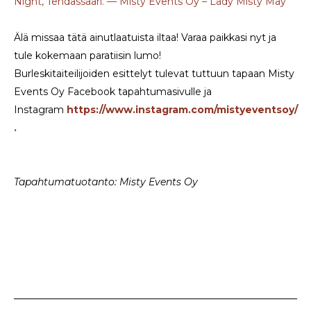
Night, Tehdassaari. — Misty Events Oy – Lady Misty May
Älä missaa tätä ainutlaatuista iltaa! Varaa paikkasi nyt ja
tule kokemaan paratiisin lumo!
Burleskitaiteilijoiden esittelyt tulevat tuttuun tapaan Misty
Events Oy Facebook tapahtumasivulle ja
Instagram
https://www.instagram.com/mistyeventsoy/
.
Tapahtumatuotanto: Misty Events Oy