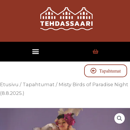
Tapahtumat
Etusivu
/
Tapahtumat
/ Misty Birds of Paradise Night
(8.8.2025.)