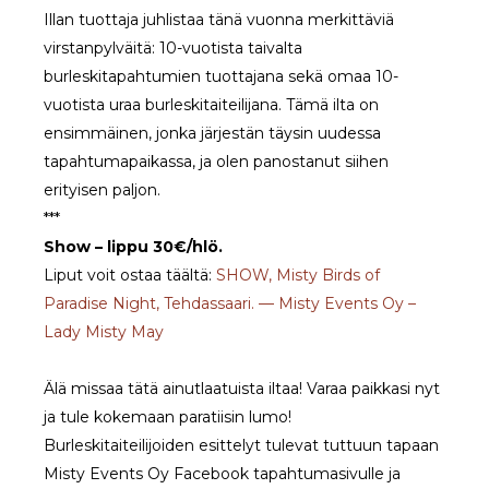
Illan tuottaja juhlistaa tänä vuonna merkittäviä
virstanpylväitä: 10-vuotista taivalta
burleskitapahtumien tuottajana sekä omaa 10-
vuotista uraa burleskitaiteilijana. Tämä ilta on
ensimmäinen, jonka järjestän täysin uudessa
tapahtumapaikassa, ja olen panostanut siihen
erityisen paljon.
***
Show – lippu 30€/hlö.
Liput voit ostaa täältä:
SHOW, Misty Birds of
Paradise Night, Tehdassaari. — Misty Events Oy –
Lady Misty May
Älä missaa tätä ainutlaatuista iltaa! Varaa paikkasi nyt
ja tule kokemaan paratiisin lumo!
Burleskitaiteilijoiden esittelyt tulevat tuttuun tapaan
Misty Events Oy Facebook tapahtumasivulle ja