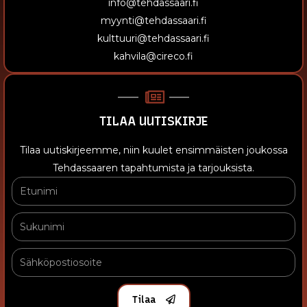
info@tehdassaari.fi
myynti@tehdassaari.fi
kulttuuri@tehdassaari.fi
kahvila@cireco.fi
TILAA UUTISKIRJE
Tilaa uutiskirjeemme, niin kuulet ensimmäisten joukossa
Tehdassaaren tapahtumista ja tarjouksista.
Tilaa