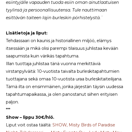
esiintyjälle vapauden tuoda esiin oman ainutlaatuisen
tyylinsä ja persoonallisuutensa. Tule nauttimaan
esittävän taiteen lajin burleskin pörhistelystä.¨
Lisätietoja ja liput:
Tehdassaari on kaunis ja historiallinen miljöö, elämys
itsessään ja mikä olisi parempi tilaisuus juhlistaa kevään
saapumista kuin värikäs tapahtuma.
Illan tuottaja juhlistaa tänä vuonna merkittäviä
virstanpylväitä: 10-vuotista taivalta burleskitapahtumien
tuottajana sekä omaa 10-vuotista uraa burleskitaiteilijana.
Tämä ilta on ensimmäinen, jonka järjestän täysin uudessa
tapahtumapaikassa, ja olen panostanut siihen erityisen
paljon.
***
Show – lippu 30€/hlö.
Liput voit ostaa täältä:
SHOW, Misty Birds of Paradise