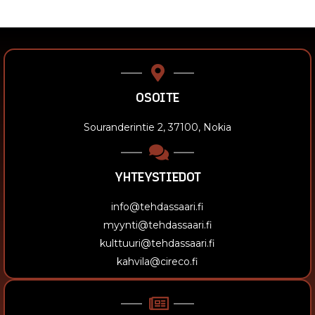
OSOITE
Souranderintie 2, 37100, Nokia
YHTEYSTIEDOT
info@tehdassaari.fi
myynti@tehdassaari.fi
kulttuuri@tehdassaari.fi
kahvila@cireco.fi