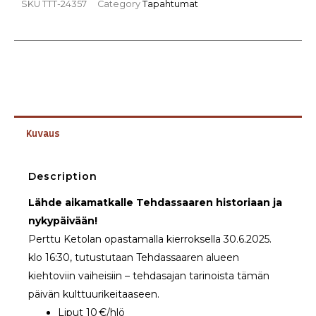
SKU
TTT-24357
Category
Tapahtumat
Kuvaus
Description
Lähde aikamatkalle Tehdassaaren historiaan ja
nykypäivään!
Perttu Ketolan opastamalla kierroksella 30.6.2025.
klo 16:30, tutustutaan Tehdassaaren alueen
kiehtoviin vaiheisiin – tehdasajan tarinoista tämän
päivän kulttuurikeitaaseen.
Liput 10 €/hlö