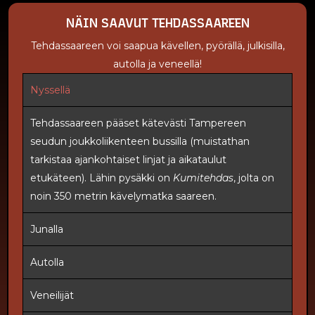
NÄIN SAAVUT TEHDASSAAREEN
Tehdassaareen voi saapua kävellen, pyörällä, julkisilla,
autolla ja veneellä!
Nyssellä
Tehdassaareen pääset kätevästi Tampereen
seudun joukkoliikenteen bussilla (muistathan
tarkistaa ajankohtaiset linjat ja aikataulut
etukäteen). Lähin pysäkki on
Kumitehdas
, jolta on
noin 350 metrin kävelymatka saareen.
Junalla
Autolla
Veneilijät