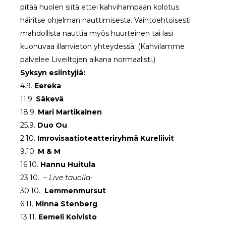
pitää huolen siitä ettei kahvihampaan kolotus
häiritse ohjelman nauttimisesta. Vaihtoehtoisesti
mahdollista nauttia myös huurteinen tai lasi
kuohuvaa illanvieton yhteydessä. (Kahvilamme
palvelee Liveiltojen aikana normaalisti.)
Syksyn esiintyjiä:
4.9.
Eereka
11.9.
Säkevä
18.9.
Mari Martikainen
25.9.
Duo
Ou
2.10.
Imrovisaatioteatteriryhmä Kureliivit
9.10.
M & M
16.10.
Hannu Huitula
23.10.
– Live tauolla-
30.10.
Lemmenmursut
6.11.
Minna Stenberg
13.11.
Eemeli Koivisto