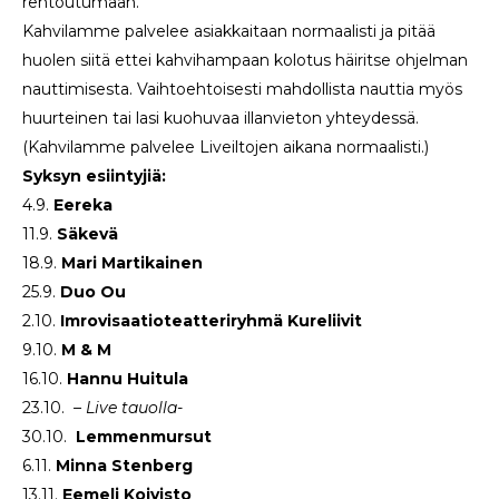
rentoutumaan.
Kahvilamme palvelee asiakkaitaan normaalisti ja pitää
huolen siitä ettei kahvihampaan kolotus häiritse ohjelman
nauttimisesta. Vaihtoehtoisesti mahdollista nauttia myös
huurteinen tai lasi kuohuvaa illanvieton yhteydessä.
(Kahvilamme palvelee Liveiltojen aikana normaalisti.)
Syksyn esiintyjiä:
4.9.
Eereka
11.9.
Säkevä
18.9.
Mari Martikainen
25.9.
Duo
Ou
2.10.
Imrovisaatioteatteriryhmä Kureliivit
9.10.
M & M
16.10.
Hannu Huitula
23.10.
– Live tauolla-
30.10.
Lemmenmursut
6.11.
Minna Stenberg
13.11.
Eemeli Koivisto