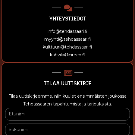
YHTEYSTIEDOT
info@tehdassaari.fi
myynti@tehdassaari.fi
kulttuuri@tehdassaari.fi
kahvila@cireco.fi
TILAA UUTISKIRJE
Tilaa uutiskirjeemme, niin kuulet ensimmäisten joukossa
Tehdassaaren tapahtumista ja tarjouksista.