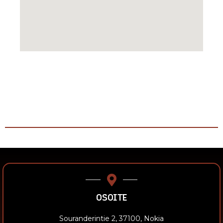
OSOITE
Souranderintie 2, 37100, Nokia