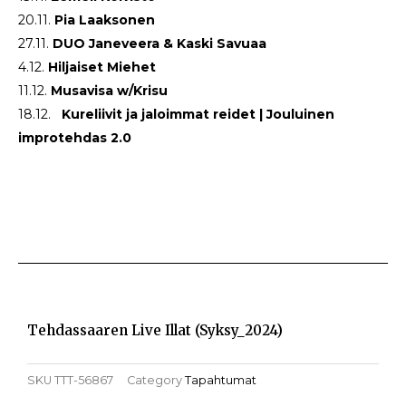
20.11.
Pia Laaksonen
27.11.
DUO
Janeveera & Kaski Savuaa
4.12.
Hiljaiset Miehet
11.12.
Musavisa w/Krisu
18.12.
Kureliivit ja jaloimmat reidet | Jouluinen
improtehdas 2.0
Tehdassaaren Live Illat (syksy_2024)
SKU
TTT-56867
Category
Tapahtumat