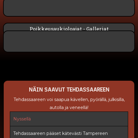
Poikkeusaukioloajat - Galleriat
NÄIN SAAVUT TEHDASSAAREEN
Tehdassaareen voi saapua kävellen, pyörällä, julkisilla,
autolla ja veneellä!
Nyssellä
Tehdassaareen pääset kätevästi Tampereen