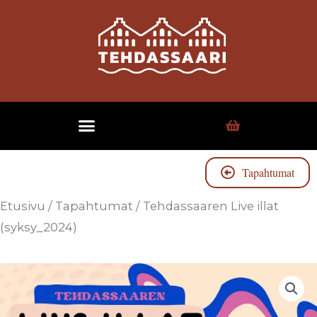
Tapahtumat
Etusivu
/
Tapahtumat
/ Tehdassaaren Live illat
(syksy_2024)