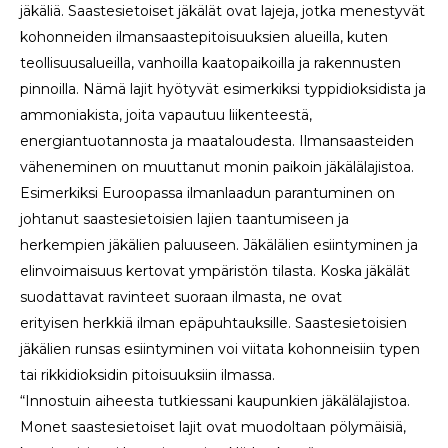
jäkäliä. Saastesietoiset jäkälät ovat lajeja, jotka menestyvät
kohonneiden ilmansaastepitoisuuksien alueilla, kuten
teollisuusalueilla, vanhoilla kaatopaikoilla ja rakennusten
pinnoilla. Nämä lajit hyötyvät esimerkiksi typpidioksidista ja
ammoniakista, joita vapautuu liikenteestä,
energiantuotannosta ja maataloudesta. Ilmansaasteiden
väheneminen on muuttanut monin paikoin jäkälälajistoa.
Esimerkiksi Euroopassa ilmanlaadun parantuminen on
johtanut saastesietoisien lajien taantumiseen ja
herkempien jäkälien paluuseen. Jäkälälien esiintyminen ja
elinvoimaisuus kertovat ympäristön tilasta. Koska jäkälät
suodattavat ravinteet suoraan ilmasta, ne ovat
erityisen herkkiä ilman epäpuhtauksille. Saastesietoisien
jäkälien runsas esiintyminen voi viitata kohonneisiin typen
tai rikkidioksidin pitoisuuksiin ilmassa.
“Innostuin aiheesta tutkiessani kaupunkien jäkälälajistoa.
Monet saastesietoiset lajit ovat muodoltaan pölymäisiä,