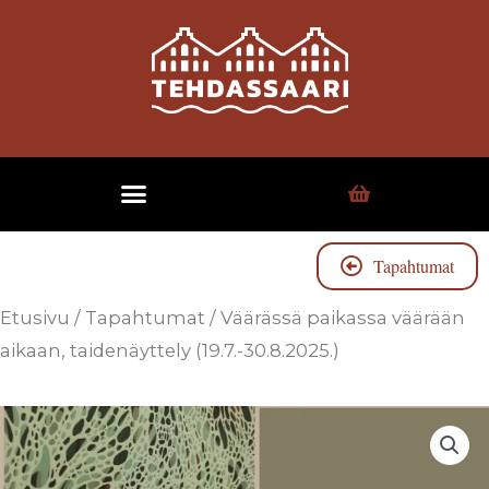
Tapahtumat
Etusivu
/
Tapahtumat
/ Väärässä paikassa väärään
aikaan, taidenäyttely (19.7.-30.8.2025.)