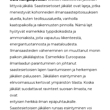
liittyviä jäkäliä. Saastesietoiset jäkälät ovat lajeja, jotka
menestyvät kohonneiden ilmansaastepitoisuuksien
alueilla, kuten teollisuusalueilla, vanhoilla
kaatopaikoilla ja rakennusten pinnoilla. Nämä lajit
hyötyvät esimerkiksi typpidioksidista ja
ammoniakista, joita vapautuu liikenteestä,
energiantuotannosta ja maataloudesta.
Ilmansaasteiden väheneminen on muuttanut monin
paikoin jäkälälajistoa. Esimerkiksi Euroopassa
ilmanlaadun parantuminen on johtanut
saastesietoisien lajien taantumiseen ja herkempien
jäkälien paluuseen. Jäkälälien esiintyminen ja
elinvoimaisuus kertovat ympäristön tilasta. Koska
jäkälät suodattavat ravinteet suoraan ilmasta, ne
ovat
erityisen herkkiä ilman epäpuhtauksille.
Saastesietoisien jäkälien runsas esiintyminen voi