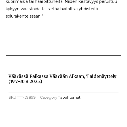
kuorimaisia tai haaroittuneita. Niiden kestävyys perustuu
kykyyn varastoida tai sietää haitallisia yhdisteitä
solurakenteissaan.”
Väärässä Paikassa Väärään Aikaan, Taidenäyttely
(19.7.-30.8.2025.)
SKU
TTT-59899
Category
Tapahtumat