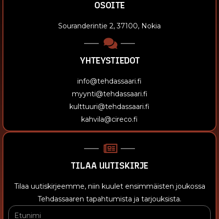
OSOITE
Souranderintie 2, 37100, Nokia
YHTEYSTIEDOT
info@tehdassaari.fi
myynti@tehdassaari.fi
kulttuuri@tehdassaari.fi
kahvila@cireco.fi
TILAA UUTISKIRJE
Tilaa uutiskirjeemme, niin kuulet ensimmäisten joukossa
Tehdassaaren tapahtumista ja tarjouksista.