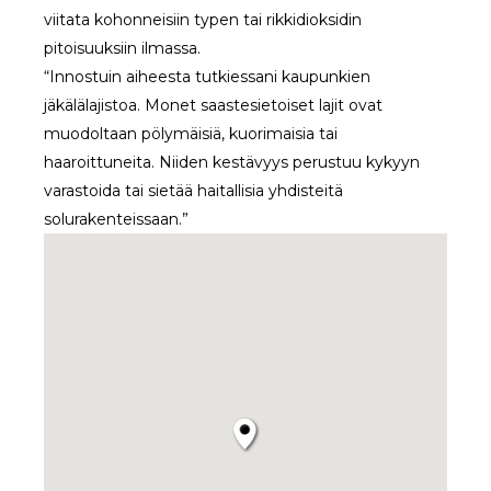
viitata kohonneisiin typen tai rikkidioksidin
pitoisuuksiin ilmassa.
“Innostuin aiheesta tutkiessani kaupunkien
jäkälälajistoa. Monet saastesietoiset lajit ovat
muodoltaan pölymäisiä, kuorimaisia tai
haaroittuneita. Niiden kestävyys perustuu kykyyn
varastoida tai sietää haitallisia yhdisteitä
solurakenteissaan.”