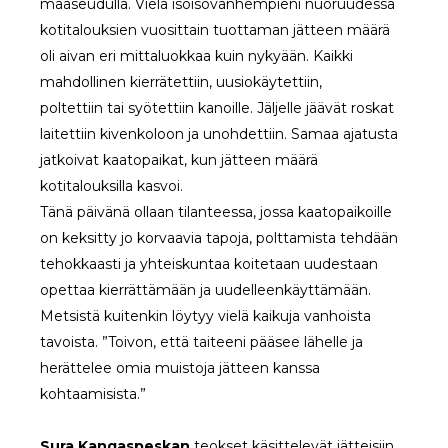
maaseudulla. Vielä isoisovanhempieni nuoruudessa
kotitalouksien vuosittain tuottaman jätteen määrä
oli aivan eri mittaluokkaa kuin nykyään. Kaikki
mahdollinen kierrätettiin, uusiokäytettiin,
poltettiin tai syötettiin kanoille. Jäljelle jäävät roskat
laitettiin kivenkoloon ja unohdettiin. Samaa ajatusta
jatkoivat kaatopaikat, kun jätteen määrä
kotitalouksilla kasvoi.
Tänä päivänä ollaan tilanteessa, jossa kaatopaikoille
on keksitty jo korvaavia tapoja, polttamista tehdään
tehokkaasti ja yhteiskuntaa koitetaan uudestaan
opettaa kierrättämään ja uudelleenkäyttämään.
Metsistä kuitenkin löytyy vielä kaikuja vanhoista
tavoista. ”Toivon, että taiteeni pääsee lähelle ja
herättelee omia muistoja jätteen kanssa
kohtaamisista.”
Sura Kangaspeskan
teokset käsittelevät jätteisiin