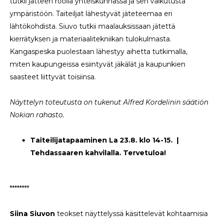
tutkii jätteen roolia yhteiskunnassa ja sen vaikutusta
ympäristöön. Taiteiljat lähestyvät jäteteemaa eri
lähtökohdista. Siuvo tutkii maalauksissaan jätettä
kierrätyksen ja materiaalitekniikan tulokulmasta.
Kangaspeska puolestaan lähestyy aihetta tutkimalla,
miten kaupungeissa esiintyvät jäkälät ja kaupunkien
saasteet liittyvät toisiinsa.
Näyttelyn toteutusta on tukenut Alfred Kordelinin säätiön
Nokian rahasto.
Taiteilijatapaaminen La 23.8. klo 14-15. |
Tehdassaaren kahvilalla. Tervetuloa!
********
Siina Siuvon
teokset näyttelyssä käsittelevät kohtaamisia