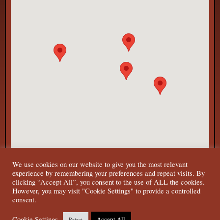
We use cookies on our website to give you the most relevant
experience by remembering your preferences and repeat visits. By
clicking “Accept All”, you consent to the use of ALL the cookies.
However, you may visit "Cookie Settings" to provide a controlled
consent.
© 2022 Tehdassaari. Kaikki oikeudet pidätetään | Y-tunnus: 3197752-7
Cookie Settings
Accept All
Reject