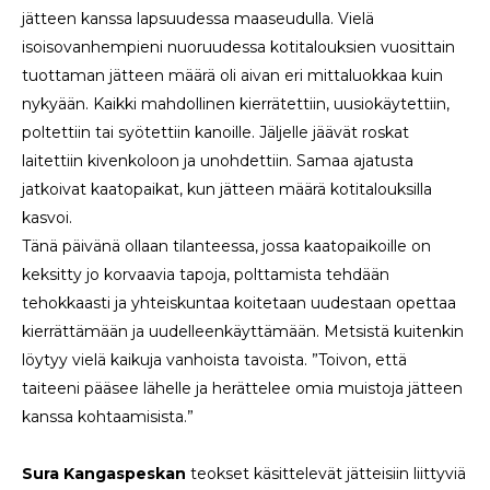
jätteen kanssa lapsuudessa maaseudulla. Vielä
isoisovanhempieni nuoruudessa kotitalouksien vuosittain
tuottaman jätteen määrä oli aivan eri mittaluokkaa kuin
nykyään. Kaikki mahdollinen kierrätettiin, uusiokäytettiin,
poltettiin tai syötettiin kanoille. Jäljelle jäävät roskat
laitettiin kivenkoloon ja unohdettiin. Samaa ajatusta
jatkoivat kaatopaikat, kun jätteen määrä kotitalouksilla
kasvoi.
Tänä päivänä ollaan tilanteessa, jossa kaatopaikoille on
keksitty jo korvaavia tapoja, polttamista tehdään
tehokkaasti ja yhteiskuntaa koitetaan uudestaan opettaa
kierrättämään ja uudelleenkäyttämään. Metsistä kuitenkin
löytyy vielä kaikuja vanhoista tavoista. ”Toivon, että
taiteeni pääsee lähelle ja herättelee omia muistoja jätteen
kanssa kohtaamisista.”
Sura Kangaspeskan
teokset käsittelevät jätteisiin liittyviä