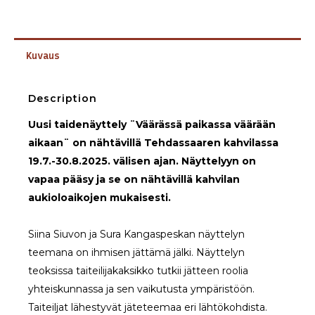
Kuvaus
Description
Uusi taidenäyttely ¨Väärässä paikassa väärään
aikaan¨ on nähtävillä Tehdassaaren kahvilassa
19.7.-30.8.2025. välisen ajan. Näyttelyyn on
vapaa pääsy ja se on nähtävillä kahvilan
aukioloaikojen mukaisesti.
Siina Siuvon ja Sura Kangaspeskan näyttelyn
teemana on ihmisen jättämä jälki. Näyttelyn
teoksissa taiteilijakaksikko tutkii jätteen roolia
yhteiskunnassa ja sen vaikutusta ympäristöön.
Taiteiljat lähestyvät jäteteemaa eri lähtökohdista.