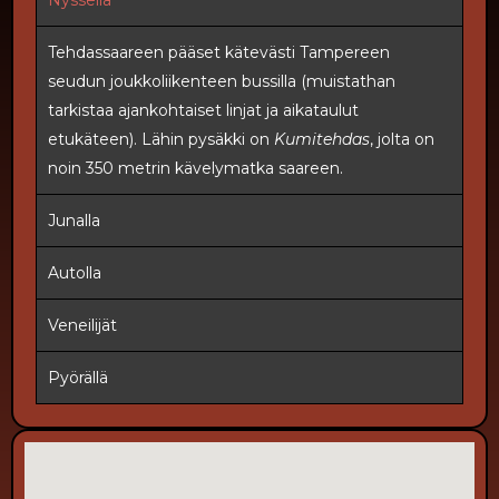
Nyssellä
Tehdassaareen pääset kätevästi Tampereen
seudun joukkoliikenteen bussilla (muistathan
tarkistaa ajankohtaiset linjat ja aikataulut
etukäteen). Lähin pysäkki on
Kumitehdas
, jolta on
noin 350 metrin kävelymatka saareen.
Junalla
Autolla
Veneilijät
Pyörällä