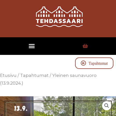
Tapahtumat
Etusivu
/
Tapahtumat
/ Yleinen saunavuoro
(13.9.2024.)