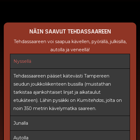
NÄIN SAAVUT TEHDASSAAREEN
Tehdassaareen voi saapua kävellen, pyörällä, julkisilla,
autolla ja veneellä!
Nyssellä
Tehdassaareen pääset kätevästi Tampereen
seudun joukkoliikenteen bussilla (muistathan
tarkistaa ajankohtaiset linjat ja aikataulut
etukäteen). Lähin pysäkki on
Kumitehdas
, jolta on
noin 350 metrin kävelymatka saareen.
Junalla
Autolla