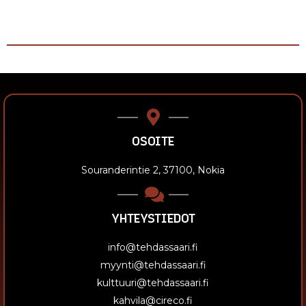
OSOITE
Souranderintie 2, 37100, Nokia
YHTEYSTIEDOT
info@tehdassaari.fi
myynti@tehdassaari.fi
kulttuuri@tehdassaari.fi
kahvila@cireco.fi