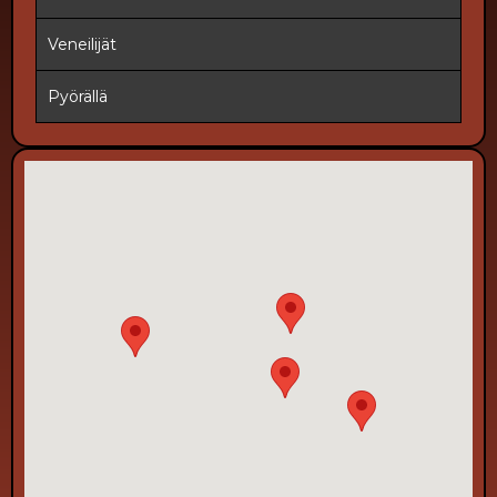
Veneilijät
Pyörällä