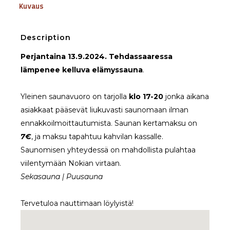
Kuvaus
Description
Perjantaina 13.9.2024. Tehdassaaressa
lämpenee kelluva elämyssauna
.
Yleinen saunavuoro on tarjolla
klo 17-20
jonka aikana
asiakkaat pääsevät liukuvasti saunomaan ilman
ennakkoilmoittautumista. Saunan kertamaksu on
7€
, ja maksu tapahtuu kahvilan kassalle.
Saunomisen yhteydessä on mahdollista pulahtaa
viilentymään Nokian virtaan.
Sekasauna | Puusauna
Tervetuloa nauttimaan löylyistä!